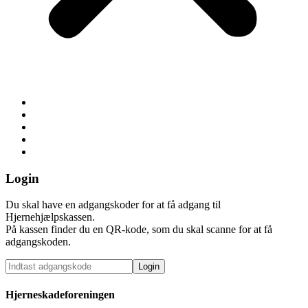
Om kassen
Bliv Hjernehjælpspartner
Til personale
Giv en kasse
Den digitale kasse
Login
Du skal have en adgangskoder for at få adgang til
Hjernehjælpskassen.
På kassen finder du en QR-kode, som du skal scanne for at få
adgangskoden.
Hjerneskadeforeningen