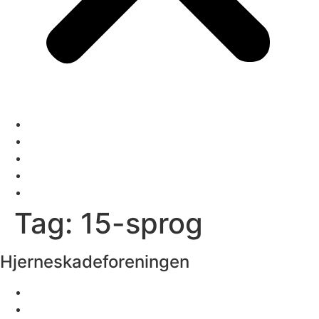
Om kassen
Bliv Hjernehjælpspartner
Til personale
Giv en kasse
Den digitale kasse
Tag:
15-sprog
Hjerneskadeforeningen
Hjemmeside
Sorgstøtte