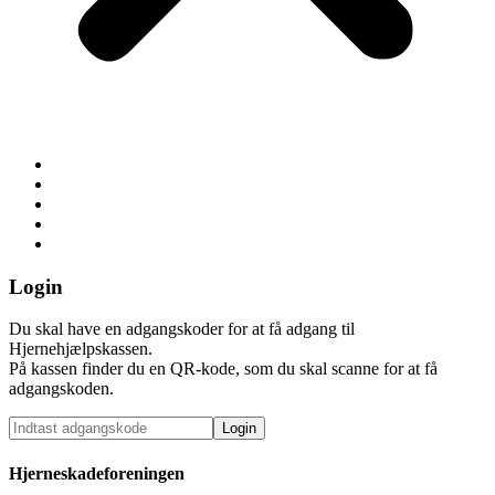
Om kassen
Bliv Hjernehjælpspartner
Til personale
Giv en kasse
Den digitale kasse
Login
Du skal have en adgangskoder for at få adgang til
Hjernehjælpskassen.
På kassen finder du en QR-kode, som du skal scanne for at få
adgangskoden.
Hjerneskadeforeningen